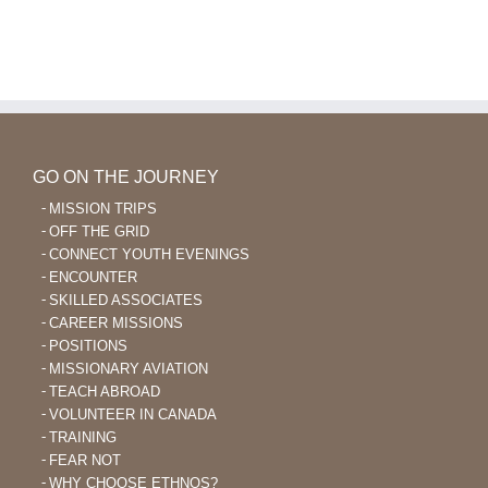
Un
de
croyant
nouvelles
awa
portes
veut
en
devenir
Colombie
un
enseignant
de
la
GO ON THE JOURNEY
Bible
MISSION TRIPS
OFF THE GRID
CONNECT YOUTH EVENINGS
ENCOUNTER
SKILLED ASSOCIATES
CAREER MISSIONS
POSITIONS
MISSIONARY AVIATION
TEACH ABROAD
VOLUNTEER IN CANADA
TRAINING
FEAR NOT
WHY CHOOSE ETHNOS?