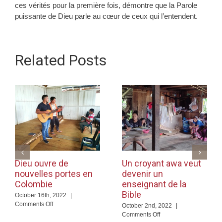
ces vérités pour la première fois, démontre que la Parole
puissante de Dieu parle au cœur de ceux qui l’entendent.
Related Posts
Dieu ouvre de
Un croyant awa veut
nouvelles portes en
devenir un
Colombie
enseignant de la
Bible
October 16th, 2022
|
on
Comments Off
October 2nd, 2022
|
Dieu
on
Comments Off
ouvre