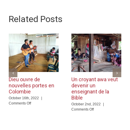
Related Posts
Dieu ouvre de
Un croyant awa veut
nouvelles portes en
devenir un
Colombie
enseignant de la
Bible
October 16th, 2022
|
on
Comments Off
October 2nd, 2022
|
Dieu
on
Comments Off
ouvre
Un
de
croyant
nouvelles
awa
portes