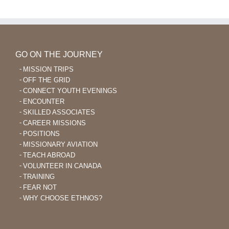
veut
en
devenir
Colombie
un
enseignant
de
la
GO ON THE JOURNEY
Bible
MISSION TRIPS
OFF THE GRID
CONNECT YOUTH EVENINGS
ENCOUNTER
SKILLED ASSOCIATES
CAREER MISSIONS
POSITIONS
MISSIONARY AVIATION
TEACH ABROAD
VOLUNTEER IN CANADA
TRAINING
FEAR NOT
WHY CHOOSE ETHNOS?