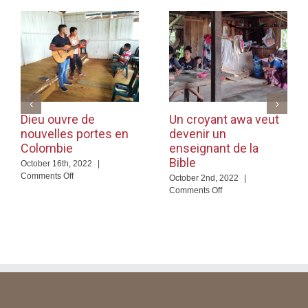
Dieu ouvre de
Un croyant awa veut
nouvelles portes en
devenir un
Colombie
enseignant de la
Bible
October 16th, 2022
|
on
Comments Off
October 2nd, 2022
|
Dieu
on
Comments Off
ouvre
Un
de
croyant
nouvelles
awa
portes
veut
en
devenir
Colombie
un
enseignant
de
la