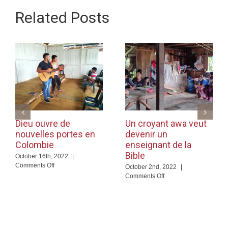
Related Posts
Dieu ouvre de
Un croyant awa veut
nouvelles portes en
devenir un
Colombie
enseignant de la
Bible
October 16th, 2022
|
on
Comments Off
October 2nd, 2022
|
Dieu
on
Comments Off
ouvre
Un
de
croyant
nouvelles
awa
portes
veut
en
devenir