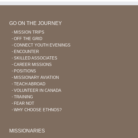
Colombie
un
enseignant
de
la
GO ON THE JOURNEY
Bible
MISSION TRIPS
OFF THE GRID
CONNECT YOUTH EVENINGS
ENCOUNTER
SKILLED ASSOCIATES
CAREER MISSIONS
POSITIONS
MISSIONARY AVIATION
TEACH ABROAD
VOLUNTEER IN CANADA
TRAINING
FEAR NOT
WHY CHOOSE ETHNOS?
MISSIONARIES