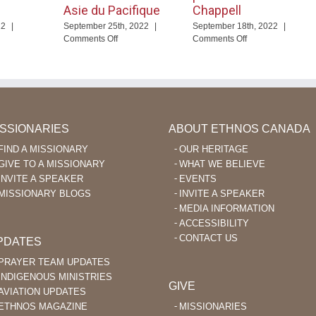
Asie du Pacifique
Chappell
22
|
September 25th, 2022
|
September 18th, 2022
|
on
on
Comments Off
Comments Off
Priez
De
oyant
pour
grands
a
les
changements
ut
pasteurs
pour
venir
et
la
missionnaires
famille
seignant
en
Chappell
ISSIONARIES
ABOUT ETHNOS CANADA
Asie
FIND A MISSIONARY
OUR HERITAGE
du
GIVE TO A MISSIONARY
WHAT WE BELIEVE
le
Pacifique
INVITE A SPEAKER
EVENTS
MISSIONARY BLOGS
INVITE A SPEAKER
MEDIA INFORMATION
ACCESSIBILITY
CONTACT US
PDATES
PRAYER TEAM UPDATES
INDIGENOUS MINISTRIES
GIVE
AVIATION UPDATES
ETHNOS MAGAZINE
MISSIONARIES