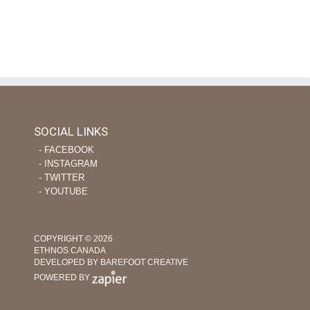
des ouvriers
September 11th, 2022
|
on
Comments Off
Priez
pour
la
force
et
la
persévérance
SOCIAL LINKS
des
‐ FACEBOOK
ouvriers
‐ INSTAGRAM
‐ TWITTER
‐ YOUTUBE
COPYRIGHT © 2026
ETHNOS CANADA
DEVELOPED BY BAREFOOT CREATIVE
POWERED BY