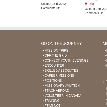
Bible
October 16th, 2022
|
on
Comments Off
October 2nd, 20
Dieu
on
Comments Off
ouvre
Un
de
cr
nouvelles
aw
portes
ve
en
de
Colombie
un
en
GO ON THE JOURNEY
M
de
MISSION TRIPS
la
OFF THE GRID
Bib
CONNECT YOUTH EVENINGS
ENCOUNTER
SKILLED ASSOCIATES
CAREER MISSIONS
POSITIONS
U
MISSIONARY AVIATION
TEACH ABROAD
VOLUNTEER IN CANADA
TRAINING
FEAR NOT